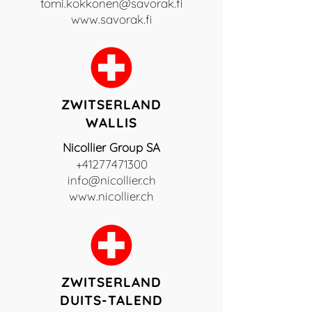
tomi.kokkonen@savorak.fi
www.savorak.fi
ZWITSERLAND
WALLIS
Nicollier Group SA
+41277471300
info@nicollier.ch
www.nicollier.ch
ZWITSERLAND
DUITS-TALEND