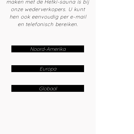
maken met de Hetki-sauna is bij
onze wederverkopers. U kunt
hen ook eenvoudig per e-mail
en telefonisch bereiken.
Noord-Amerika
Europa
Globaal