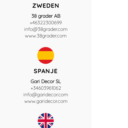
ZWEDEN
38 grader AB
+46322300699
info@38grader.com
www.38grader.com
SPANJE
Gari Decor SL
+34603961062
info@garidecor.com
www.garidecor.com