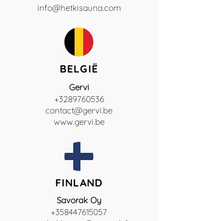
info@hetkisauna.com
BELGIË
Gervi
+3289760536
contact@gervi.be
www.gervi.be
FINLAND
Savorak Oy
+358447615057